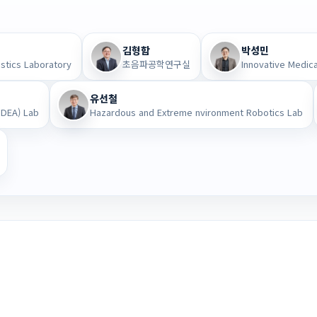
김형함
박성민
stics Laboratory
초음파공학연구실
Innovative Medica
유선철
IDEA) Lab
Hazardous and Extreme nvironment Robotics Lab