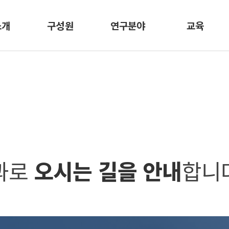
소개
구성원
연구분야
교육
사말
교수
연구분야
교과 이수 안내
JA교수
Device 그룹
명예교수
System 그룹
행정직원
과로
오시는 길을 안내
합니