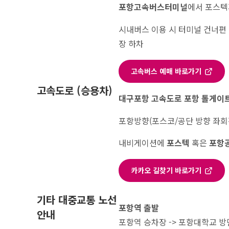
포항고속버스터미널
에서 포스텍까
시내버스 이용 시 터미널 건너편 
장 하차
고속버스 예매 바로가기
고속도로 (승용차)
대구포항 고속도로 포항 톨게이
포항방향(포스코/공단 방향 좌회전 
내비게이션에
포스텍
혹은
포항
카카오 길찾기 바로가기
기타 대중교통 노선
포항역 출발
안내
포항역 승차장 -> 포항대학교 방면