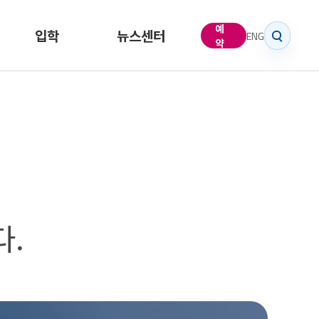
예
입학
뉴스센터
ENG
약
학부
새로운소식
대학원
공지사항
대학원 프로그
동문소식
램
다.