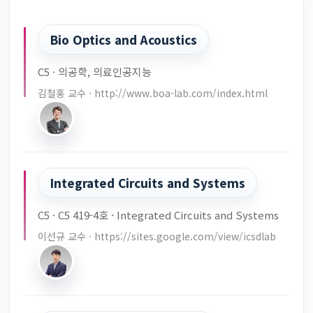
Bio Optics and Acoustics
C5 · 의공학, 의료인공지능
김철홍 교수 · http://www.boa-lab.com/index.html
Integrated Circuits and Systems
C5 · C5 419-4호 · Integrated Circuits and Systems
이선규 교수 · https://sites.google.com/view/icsdlab