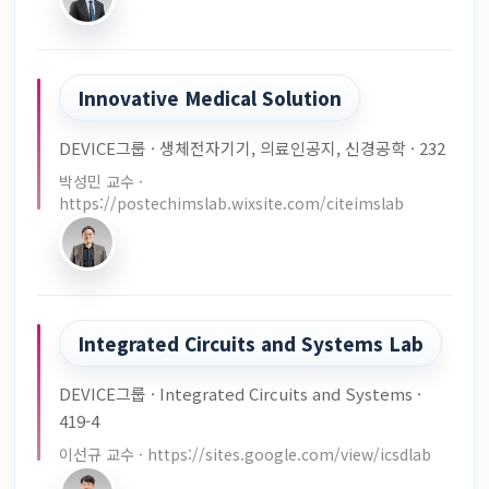
Innovative Medical Solution
DEVICE그룹 · 생체전자기기, 의료인공지, 신경공학 · 232
박성민 교수 ·
https://postechimslab.wixsite.com/citeimslab
Integrated Circuits and Systems Lab
DEVICE그룹 · Integrated Circuits and Systems ·
419-4
이선규 교수 · https://sites.google.com/view/icsdlab