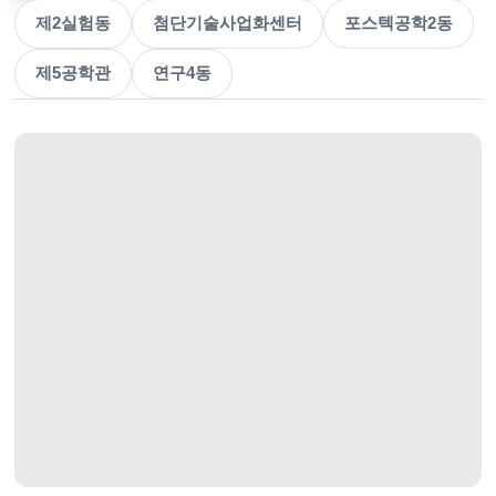
제2실험동
첨단기술사업화센터
포스텍공학2동
제5공학관
연구4동