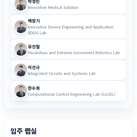
박성민
Innovative Medical Solution
백창기
Innovative Device Engineering and Application
(IDEA) Lab
유선철
Hazardous and Extreme nvironment Robotics Lab
이선규
Integrated Circuits and Systems Lab
한수희
Computational Control Engineering Lab (CoCEL)
입주 랩실