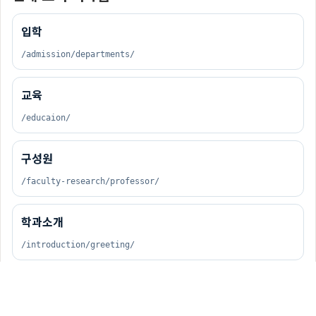
입학
/admission/departments/
교육
/educaion/
구성원
/faculty-research/professor/
학과소개
/introduction/greeting/
뉴스센터
/news/news-events/